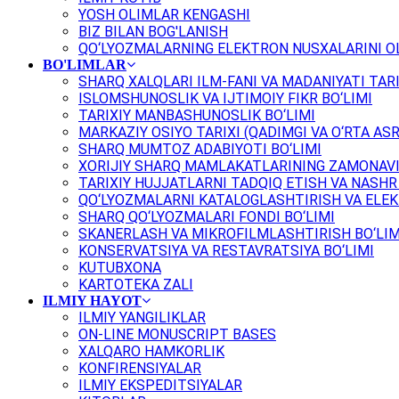
YOSH OLIMLAR KENGASHI
BIZ BILAN BOG'LANISH
QO‘LYOZMALARNING ELEKTRON NUSXALARINI OL
BO'LIMLAR
SHARQ XALQLARI ILM-FANI VA MADANIYATI TARI
ISLOMSHUNOSLIK VA IJTIMOIY FIKR BO‘LIMI
TARIXIY MANBASHUNOSLIK BO‘LIMI
MARKAZIY OSIYO TARIXI (QADIMGI VA O‘RTA ASR
SHARQ MUMTOZ ADABIYOTI BO‘LIMI
XORIJIY SHARQ MAMLAKATLARINING ZAMONAVI
TARIXIY HUJJATLARNI TADQIQ ETISH VA NASHR 
QO‘LYOZMALARNI KATALOGLASHTIRISH VA ELEK
SHARQ QO‘LYOZMALARI FONDI BO‘LIMI
SKANERLASH VA MIKROFILMLASHTIRISH BO‘LIM
KONSERVATSIYA VA RESTAVRATSIYA BO‘LIMI
KUTUBXONA
KARTOTEKA ZALI
ILMIY HAYOT
ILMIY YANGILIKLAR
ON-LINE MONUSCRIPT BASES
XALQARO HAMKORLIK
KONFIRENSIYALAR
ILMIY EKSPEDITSIYALAR