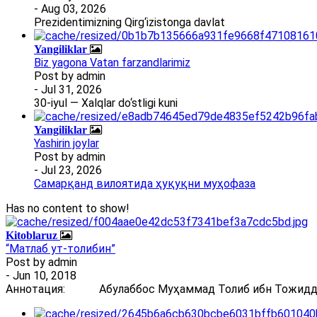
- Aug 03, 2026
Prezidentimizning Qirg‘izistonga davlat
Yangiliklar
Biz yagona Vatan farzandlarimiz
Post by
admin
- Jul 31, 2026
30-iyul — Xalqlar do‘stligi kuni
Yangiliklar
Yashirin joylar
Post by
admin
- Jul 23, 2026
Самарқанд вилоятида ҳуқуқни муҳофаза
Has no content to show!
Kitoblaruz
“Матлаб ут-толибин”
Post by
admin
- Jun 10, 2018
Аннотация: Абулаббос Муҳаммад Толиб ибн Тожиддин 