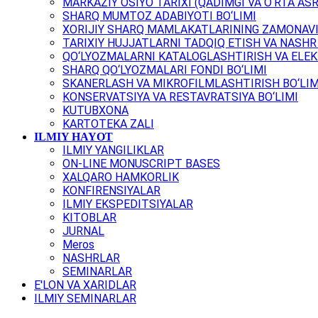
MARKAZIY OSIYO TARIXI (QADIMGI VA O‘RTA ASR
SHARQ MUMTOZ ADABIYOTI BO‘LIMI
XORIJIY SHARQ MAMLAKATLARINING ZAMONAVI
TARIXIY HUJJATLARNI TADQIQ ETISH VA NASHR 
QO‘LYOZMALARNI KATALOGLASHTIRISH VA ELEK
SHARQ QO‘LYOZMALARI FONDI BO‘LIMI
SKANERLASH VA MIKROFILMLASHTIRISH BO‘LIM
KONSERVATSIYA VA RESTAVRATSIYA BO‘LIMI
KUTUBXONA
KARTOTEKA ZALI
ILMIY HAYOT
ILMIY YANGILIKLAR
ON-LINE MONUSCRIPT BASES
XALQARO HAMKORLIK
KONFIRENSIYALAR
ILMIY EKSPEDITSIYALAR
KITOBLAR
JURNAL
Meros
NASHRLAR
SEMINARLAR
E'LON VA XARIDLAR
ILMIY SEMINARLAR