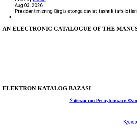
Aug 03, 2026
Prezidentimizning Qirg‘izistonga davlat tashrifi tafsilotl
AN ELECTRONIC CATALOGUE OF THE MANUSC
ELEKTRON KATALOG BAZASI
Ўзбекистон Республикаси Фа
Қўлёз