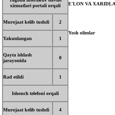
E'LON VA XARIDL
xizmatlari portali orqali
Murojaat kelib tushdi
2
Yosh olimlar
Yakunlangan
1
Qayta ishlash
0
jarayonida
Rad etildi
1
Ishonch telefoni orqali
Murojaat kelib tushdi
4