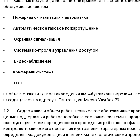
1.1. Заказчик поручает, а Исполнитель принимает на себя техничес
обслуживание систем:
- Пожарная сигнализация и автоматика
- Автоматическое газовое пожароту шение
- Охранная сигнализация
- Система контроля и управления доступом
- Видеонаблюдение
- Конференц-система
- СКС
на объекте: Институт востоковедения им. Абу Райхона Бируни АН Р
находящегося по адресу: г. Ташкент, ул. Мирзо-Улугбек 79
1.2. Содержание и объем работ: техническое обслуживание пров
целью поддержания работоспособного состояния системы в проц
эксплуатации п>тем периодического проведения работ по профилак
контролю технического состояния и устранения характерных неисп
определенных документацией и типовыми технологическими проце