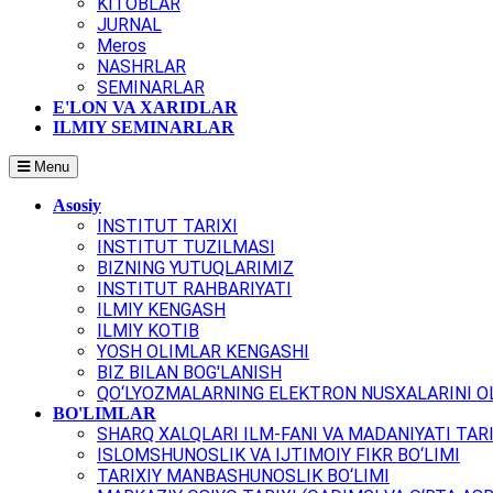
KITOBLAR
JURNAL
Meros
NASHRLAR
SEMINARLAR
E'LON VA XARIDLAR
ILMIY SEMINARLAR
Menu
Asosiy
INSTITUT TARIXI
INSTITUT TUZILMASI
BIZNING YUTUQLARIMIZ
INSTITUT RAHBARIYATI
ILMIY KENGASH
ILMIY KOTIB
YOSH OLIMLAR KENGASHI
BIZ BILAN BOG'LANISH
QO‘LYOZMALARNING ELEKTRON NUSXALARINI OL
BO'LIMLAR
SHARQ XALQLARI ILM-FANI VA MADANIYATI TARI
ISLOMSHUNOSLIK VA IJTIMOIY FIKR BO‘LIMI
TARIXIY MANBASHUNOSLIK BO‘LIMI