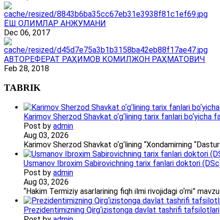
ЁШ ОЛИМЛАР АНЖУМАНИ
Dec 06, 2017
АВТОРЕФЕРАТ РАҲИМОВ КОМИЛЖОН РАҲМАТОВИЧ
Feb 28, 2018
TABRIK
Karimov Sherzod Shavkat o‘g‘lining tarix fanlari bo‘yicha fa
Post by
admin
Aug 03, 2026
Karimov Sherzod Shavkat o‘g‘lining “Xondamirning “Dastur
Usmanov Ibroxim Sabirovichning tarix fanlari doktori (DSc)d
Post by
admin
Aug 03, 2026
“Hakim Termiziy asarlarining fiqh ilmi rivojidagi o‘rni” ma
Prezidentimizning Qirg‘izistonga davlat tashrifi tafsilotlari
Post by
admin