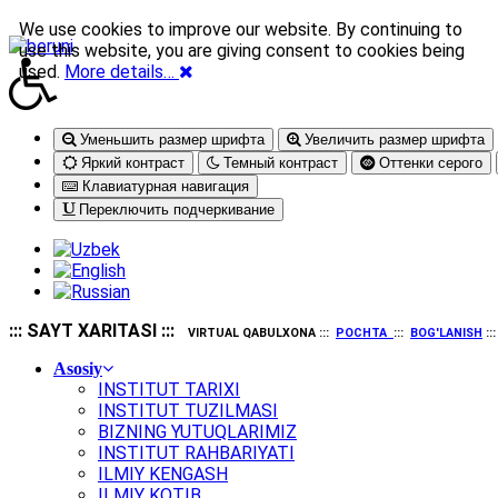
We use cookies to improve our website. By continuing to
use this website, you are giving consent to cookies being
used.
More details…
Уменьшить размер шрифта
Увеличить размер шрифта
Яркий контраст
Темный контраст
Оттенки серого
Клавиатурная навигация
Переключить подчеркивание
::: SAYT XARITASI :::
VIRTUAL QABULXONA :::
POCHTA
:::
BOG'LANISH
::
Asosiy
INSTITUT TARIXI
INSTITUT TUZILMASI
BIZNING YUTUQLARIMIZ
INSTITUT RAHBARIYATI
ILMIY KENGASH
ILMIY KOTIB