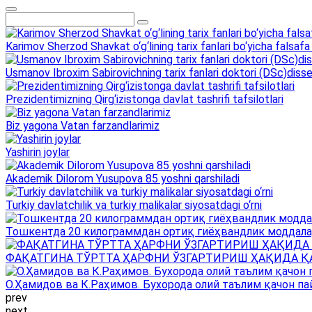
Karimov Sherzod Shavkat o‘g‘lining tarix fanlari bo‘yicha falsafa 
Usmanov Ibroxim Sabirovichning tarix fanlari doktori (DSc)dissert
Prezidentimizning Qirg‘izistonga davlat tashrifi tafsilotlari
Biz yagona Vatan farzandlarimiz
Yashirin joylar
Akademik Dilorom Yusupova 85 yoshni qarshiladi
Turkiy davlatchilik va turkiy malikalar siyosatdagi o‘rni
Тошкентда 20 килограммдан ортиқ гиёҳвандлик моддала
ФАҚАТГИНА ТЎРТТА ҲАРФНИ ЎЗГАРТИРИШ ҲАҚИДА Қ
О.Ҳамидов ва К.Раҳимов. Бухорода олий таълим қачон па
prev
next