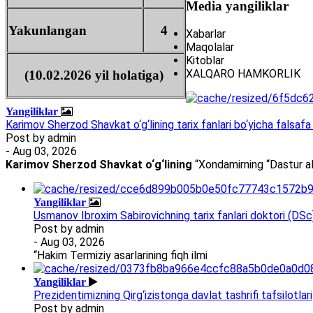
Media yangiliklar
Yakunlangan
4
Xabarlar
Maqolalar
Kitoblar
XALQARO HAMKORLIK
(10.02.2026 yil holatiga)
Yangiliklar
Karimov Sherzod Shavkat o‘g‘lining tarix fanlari bo‘yicha falsafa 
Post by
admin
- Aug 03, 2026
Karimov Sherzod Shavkat o‘g‘lining
“Xondamirning “Dastur al
Yangiliklar
Usmanov Ibroxim Sabirovichning tarix fanlari doktori (DSc)d
Post by
admin
- Aug 03, 2026
“Hakim Termiziy asarlarining fiqh ilmi
Yangiliklar
Prezidentimizning Qirg‘izistonga davlat tashrifi tafsilotlari
Post by
admin