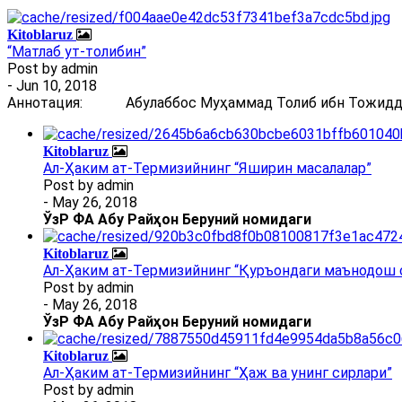
Kitoblaruz
“Матлаб ут-толибин”
Post by
admin
- Jun 10, 2018
Аннотация: Абулаббос Муҳаммад Толиб ибн Тожиддин 
Kitoblaruz
Ал-Ҳаким ат-Термизийнинг “Яширин масалалар”
Post by
admin
- May 26, 2018
ЎзР ФА Абу Райҳон Беруний номидаги
Kitoblaruz
Ал-Ҳаким ат-Термизийнинг “Қуръондаги маънодош 
Post by
admin
- May 26, 2018
ЎзР ФА Абу Райҳон Беруний номидаги
Kitoblaruz
Ал-Ҳаким ат-Термизийнинг “Ҳаж ва унинг сирлари”
Post by
admin