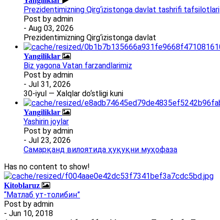
Yangiliklar
Prezidentimizning Qirg‘izistonga davlat tashrifi tafsilotlari
Post by
admin
- Aug 03, 2026
Prezidentimizning Qirg‘izistonga davlat
Yangiliklar
Biz yagona Vatan farzandlarimiz
Post by
admin
- Jul 31, 2026
30-iyul — Xalqlar do‘stligi kuni
Yangiliklar
Yashirin joylar
Post by
admin
- Jul 23, 2026
Самарқанд вилоятида ҳуқуқни муҳофаза
Has no content to show!
Kitoblaruz
“Матлаб ут-толибин”
Post by
admin
- Jun 10, 2018