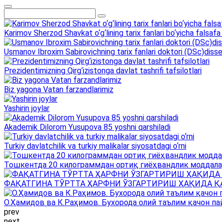
Karimov Sherzod Shavkat o‘g‘lining tarix fanlari bo‘yicha falsafa 
Usmanov Ibroxim Sabirovichning tarix fanlari doktori (DSc)dissert
Prezidentimizning Qirg‘izistonga davlat tashrifi tafsilotlari
Biz yagona Vatan farzandlarimiz
Yashirin joylar
Akademik Dilorom Yusupova 85 yoshni qarshiladi
Turkiy davlatchilik va turkiy malikalar siyosatdagi o‘rni
Тошкентда 20 килограммдан ортиқ гиёҳвандлик моддала
ФАҚАТГИНА ТЎРТТА ҲАРФНИ ЎЗГАРТИРИШ ҲАҚИДА Қ
О.Ҳамидов ва К.Раҳимов. Бухорода олий таълим қачон па
prev
next