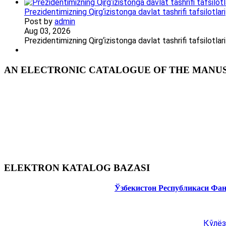
Prezidentimizning Qirg‘izistonga davlat tashrifi tafsilotlari
Post by
admin
Aug 03, 2026
Prezidentimizning Qirg‘izistonga davlat tashrifi tafsilotl
AN ELECTRONIC CATALOGUE OF THE MANUSC
ELEKTRON KATALOG BAZASI
Ўзбекистон Республикаси Фа
Қўлёз