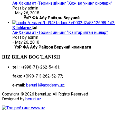
Ал-Ҳаким ат-Термизийнинг “Ҳаж ва унинг сирлари”
Post by
admin
- May 26, 2018
ЎзР ФА Абу Райҳон Беруний
Kitoblaruz
Ал-Ҳаким ат-Термизийнинг “Қайтарилган ишлар”
Post by
admin
- May 26, 2018
ЎзР ФА Абу Райҳон Беруний номидаги
BIZ BILAN BOG'LANISH
tel.:
+(998-71)-262-54-61;
faks:
+(998-71)-262-52-77;
e-mail:
beruni1@academy.uz
;
Copyright © 2026 beruni.uz. All Rights Reserved
Designed by
beruni.uz