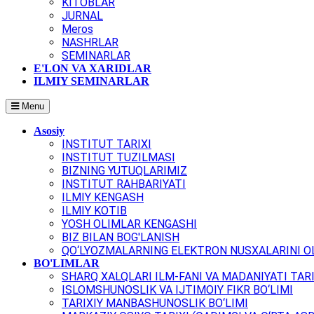
KITOBLAR
JURNAL
Meros
NASHRLAR
SEMINARLAR
E'LON VA XARIDLAR
ILMIY SEMINARLAR
Menu
Asosiy
INSTITUT TARIXI
INSTITUT TUZILMASI
BIZNING YUTUQLARIMIZ
INSTITUT RAHBARIYATI
ILMIY KENGASH
ILMIY KOTIB
YOSH OLIMLAR KENGASHI
BIZ BILAN BOG'LANISH
QO‘LYOZMALARNING ELEKTRON NUSXALARINI OL
BO'LIMLAR
SHARQ XALQLARI ILM-FANI VA MADANIYATI TARI
ISLOMSHUNOSLIK VA IJTIMOIY FIKR BO‘LIMI
TARIXIY MANBASHUNOSLIK BO‘LIMI