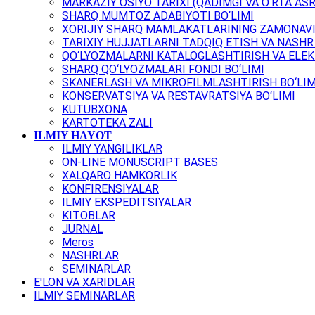
MARKAZIY OSIYO TARIXI (QADIMGI VA O‘RTA ASR
SHARQ MUMTOZ ADABIYOTI BO‘LIMI
XORIJIY SHARQ MAMLAKATLARINING ZAMONAVI
TARIXIY HUJJATLARNI TADQIQ ETISH VA NASHR 
QO‘LYOZMALARNI KATALOGLASHTIRISH VA ELEK
SHARQ QO‘LYOZMALARI FONDI BO‘LIMI
SKANERLASH VA MIKROFILMLASHTIRISH BO‘LIM
KONSERVATSIYA VA RESTAVRATSIYA BO‘LIMI
KUTUBXONA
KARTOTEKA ZALI
ILMIY HAYOT
ILMIY YANGILIKLAR
ON-LINE MONUSCRIPT BASES
XALQARO HAMKORLIK
KONFIRENSIYALAR
ILMIY EKSPEDITSIYALAR
KITOBLAR
JURNAL
Meros
NASHRLAR
SEMINARLAR
E'LON VA XARIDLAR
ILMIY SEMINARLAR