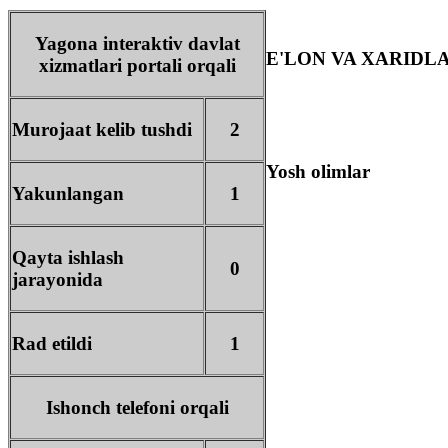
Yagona interaktiv davlat
E'LON VA XARIDL
xizmatlari portali orqali
Murojaat kelib tushdi
2
Yosh olimlar
Yakunlangan
1
Qayta ishlash
0
jarayonida
Rad etildi
1
Ishonch telefoni orqali