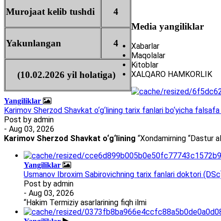
Murojaat kelib tushdi
4
Media yangiliklar
Yakunlangan
4
Xabarlar
Maqolalar
Kitoblar
XALQARO HAMKORLIK
(10.02.2026 yil holatiga)
Yangiliklar
Karimov Sherzod Shavkat o‘g‘lining tarix fanlari bo‘yicha falsafa 
Post by
admin
- Aug 03, 2026
Karimov Sherzod Shavkat o‘g‘lining
“Xondamirning “Dastur al
Yangiliklar
Usmanov Ibroxim Sabirovichning tarix fanlari doktori (DSc)d
Post by
admin
- Aug 03, 2026
“Hakim Termiziy asarlarining fiqh ilmi