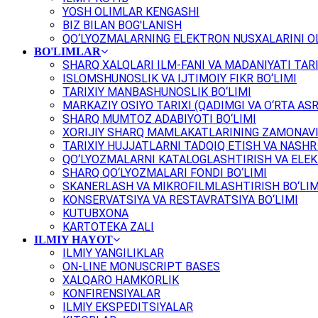
YOSH OLIMLAR KENGASHI
BIZ BILAN BOG'LANISH
QO‘LYOZMALARNING ELEKTRON NUSXALARINI OL
BO'LIMLAR
SHARQ XALQLARI ILM-FANI VA MADANIYATI TARI
ISLOMSHUNOSLIK VA IJTIMOIY FIKR BO‘LIMI
TARIXIY MANBASHUNOSLIK BO‘LIMI
MARKAZIY OSIYO TARIXI (QADIMGI VA O‘RTA ASR
SHARQ MUMTOZ ADABIYOTI BO‘LIMI
XORIJIY SHARQ MAMLAKATLARINING ZAMONAVI
TARIXIY HUJJATLARNI TADQIQ ETISH VA NASHR 
QO‘LYOZMALARNI KATALOGLASHTIRISH VA ELEK
SHARQ QO‘LYOZMALARI FONDI BO‘LIMI
SKANERLASH VA MIKROFILMLASHTIRISH BO‘LIM
KONSERVATSIYA VA RESTAVRATSIYA BO‘LIMI
KUTUBXONA
KARTOTEKA ZALI
ILMIY HAYOT
ILMIY YANGILIKLAR
ON-LINE MONUSCRIPT BASES
XALQARO HAMKORLIK
KONFIRENSIYALAR
ILMIY EKSPEDITSIYALAR