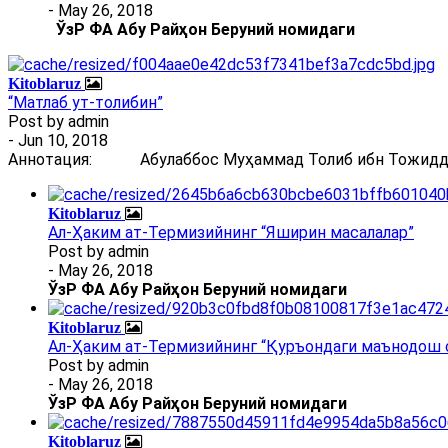
- May 26, 2018
ЎзР ФА Абу Райҳон Беруний номидаги
Kitoblaruz
“Матлаб ут-толибин”
Post by
admin
- Jun 10, 2018
Аннотация: Абулаббос Муҳаммад Толиб ибн Тожиддин 
Kitoblaruz
Ал-Ҳаким ат-Термизийнинг “Яширин масалалар”
Post by
admin
- May 26, 2018
ЎзР ФА Абу Райҳон Беруний номидаги
Kitoblaruz
Ал-Ҳаким ат-Термизийнинг “Қуръондаги маънодош 
Post by
admin
- May 26, 2018
ЎзР ФА Абу Райҳон Беруний номидаги
Kitoblaruz