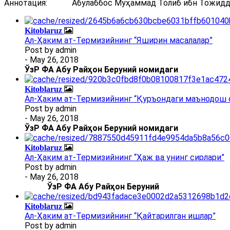
Аннотация: Абулаббос Муҳаммад Толиб ибн Тожиддин 
Kitoblaruz
Ал-Ҳаким ат-Термизийнинг “Яширин масалалар”
Post by
admin
- May 26, 2018
ЎзР ФА Абу Райҳон Беруний номидаги
Kitoblaruz
Ал-Ҳаким ат-Термизийнинг “Қуръондаги маънодош 
Post by
admin
- May 26, 2018
ЎзР ФА Абу Райҳон Беруний номидаги
Kitoblaruz
Ал-Ҳаким ат-Термизийнинг “Ҳаж ва унинг сирлари”
Post by
admin
- May 26, 2018
ЎзР ФА Абу Райҳон Беруний
Kitoblaruz
Ал-Ҳаким ат-Термизийнинг “Қайтарилган ишлар”
Post by
admin