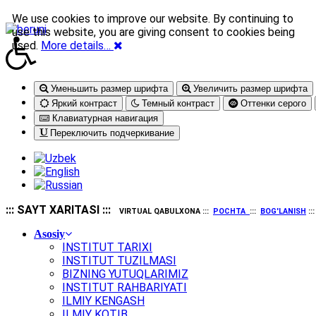
We use cookies to improve our website. By continuing to
use this website, you are giving consent to cookies being
used.
More details…
Уменьшить размер шрифта
Увеличить размер шрифта
Яркий контраст
Темный контраст
Оттенки серого
Клавиатурная навигация
Переключить подчеркивание
::: SAYT XARITASI :::
VIRTUAL QABULXONA :::
POCHTA
:::
BOG'LANISH
::
Asosiy
INSTITUT TARIXI
INSTITUT TUZILMASI
BIZNING YUTUQLARIMIZ
INSTITUT RAHBARIYATI
ILMIY KENGASH
ILMIY KOTIB