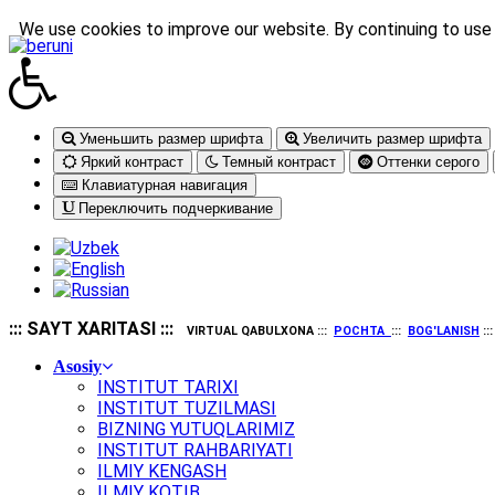
We use cookies to improve our website. By continuing to use 
Уменьшить размер шрифта
Увеличить размер шрифта
Яркий контраст
Темный контраст
Оттенки серого
Клавиатурная навигация
Переключить подчеркивание
::: SAYT XARITASI :::
VIRTUAL QABULXONA :::
POCHTA
:::
BOG'LANISH
::
Asosiy
INSTITUT TARIXI
INSTITUT TUZILMASI
BIZNING YUTUQLARIMIZ
INSTITUT RAHBARIYATI
ILMIY KENGASH
ILMIY KOTIB