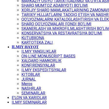
MARKAZIY OSIYO TARIXI (QADIMGI VA O‘RTA ASR
SHARQ MUMTOZ ADABIYOTI BO‘LIMI
XORIJIY SHARQ MAMLAKATLARINING ZAMONAVI
TARIXIY HUJJATLARNI TADQIQ ETISH VA NASHR 
QO‘LYOZMALARNI KATALOGLASHTIRISH VA ELEK
SHARQ QO‘LYOZMALARI FONDI BO‘LIMI
SKANERLASH VA MIKROFILMLASHTIRISH BO‘LIM
KONSERVATSIYA VA RESTAVRATSIYA BO‘LIMI
KUTUBXONA
KARTOTEKA ZALI
ILMIY HAYOT
ILMIY YANGILIKLAR
ON-LINE MONUSCRIPT BASES
XALQARO HAMKORLIK
KONFIRENSIYALAR
ILMIY EKSPEDITSIYALAR
KITOBLAR
JURNAL
Meros
NASHRLAR
SEMINARLAR
E'LON VA XARIDLAR
ILMIY SEMINARLAR