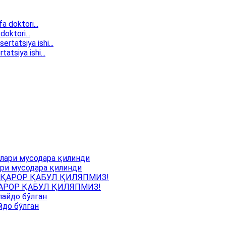
doktori...
atsiya ishi...
ри мусодара қилинди
АРОР ҚАБУЛ ҚИЛЯПМИЗ!
йдо бўлган