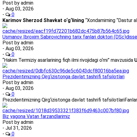
Post by
admin
- Aug 03, 2026
-
0
Karimov Sherzod Shavkat o‘g‘lining
“Xondamirning “Dastur al
Usmanov Ibroxim Sabirovichning tarix fanlari doktori (DSc)dissert
Post by
admin
- Aug 03, 2026
-
0
“Hakim Termiziy asarlarining fiqh ilmi rivojidagi o‘rni” mavzusida
U
Prezidentimizning Qirg‘izistonga davlat tashrifi tafsilotlari
Post by
admin
- Aug 03, 2026
-
0
Prezidentimizning Qirg‘izistonga davlat tashrifi tafsilotlariFan
Biz yagona Vatan farzandlarimiz
Post by
admin
- Jul 31, 2026
-
0