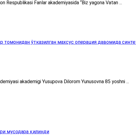
ton Respublikasi Fanlar akademiyasida “Biz yagona Vatan ...
 томонидан ўтказилган махсус операция давомида синтети
ademiyasi akademigi Yusupova Dilorom Yunusovna 85 yoshni ...
ри мусодара қилинди