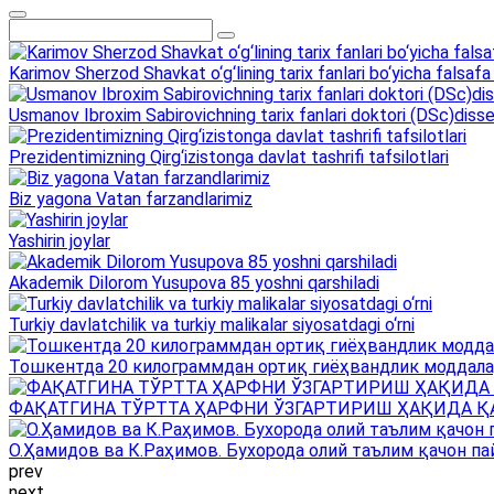
Karimov Sherzod Shavkat o‘g‘lining tarix fanlari bo‘yicha falsafa 
Usmanov Ibroxim Sabirovichning tarix fanlari doktori (DSc)dissert
Prezidentimizning Qirg‘izistonga davlat tashrifi tafsilotlari
Biz yagona Vatan farzandlarimiz
Yashirin joylar
Akademik Dilorom Yusupova 85 yoshni qarshiladi
Turkiy davlatchilik va turkiy malikalar siyosatdagi o‘rni
Тошкентда 20 килограммдан ортиқ гиёҳвандлик моддала
ФАҚАТГИНА ТЎРТТА ҲАРФНИ ЎЗГАРТИРИШ ҲАҚИДА Қ
О.Ҳамидов ва К.Раҳимов. Бухорода олий таълим қачон па
prev
next