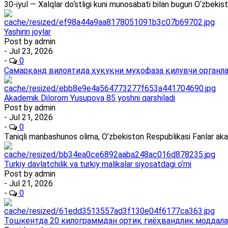
30-iyul — Xalqlar do‘stligi kuni munosabati bilan bugun O‘zbekis
Yashirin joylar
Post by
admin
- Jul 23, 2026
-
0
Самарқанд вилоятида ҳуқуқни муҳофаза қилувчи органлар
Akademik Dilorom Yusupova 85 yoshni qarshiladi
Post by
admin
- Jul 21, 2026
-
0
Taniqli manbashunos olima, O’zbekiston Respublikasi Fanlar ak
Turkiy davlatchilik va turkiy malikalar siyosatdagi o‘rni
Post by
admin
- Jul 21, 2026
-
0
Тошкентда 20 килограммдан ортиқ гиёҳвандлик моддала