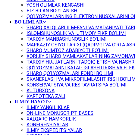
YOSH OLIMLAR KENGASHI
BIZ BILAN BOG'LANISH
QO‘LYOZMALARNING ELEKTRON NUSXALARINI OL
BO'LIMLAR
SHARQ XALQLARI ILM-FANI VA MADANIYATI TARI
ISLOMSHUNOSLIK VA IJTIMOIY FIKR BO‘LIMI
TARIXIY MANBASHUNOSLIK BO‘LIMI
MARKAZIY OSIYO TARIXI (QADIMGI VA O‘RTA ASR
SHARQ MUMTOZ ADABIYOTI BO‘LIMI
XORIJIY SHARQ MAMLAKATLARINING ZAMONAVI
TARIXIY HUJJATLARNI TADQIQ ETISH VA NASHR 
QO‘LYOZMALARNI KATALOGLASHTIRISH VA ELEK
SHARQ QO‘LYOZMALARI FONDI BO‘LIMI
SKANERLASH VA MIKROFILMLASHTIRISH BO‘LIM
KONSERVATSIYA VA RESTAVRATSIYA BO‘LIMI
KUTUBXONA
KARTOTEKA ZALI
ILMIY HAYOT
ILMIY YANGILIKLAR
ON-LINE MONUSCRIPT BASES
XALQARO HAMKORLIK
KONFIRENSIYALAR
ILMIY EKSPEDITSIYALAR