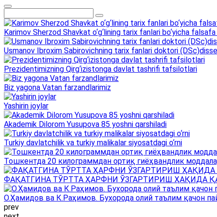
Karimov Sherzod Shavkat o‘g‘lining tarix fanlari bo‘yicha falsafa 
Usmanov Ibroxim Sabirovichning tarix fanlari doktori (DSc)dissert
Prezidentimizning Qirg‘izistonga davlat tashrifi tafsilotlari
Biz yagona Vatan farzandlarimiz
Yashirin joylar
Akademik Dilorom Yusupova 85 yoshni qarshiladi
Turkiy davlatchilik va turkiy malikalar siyosatdagi o‘rni
Тошкентда 20 килограммдан ортиқ гиёҳвандлик моддала
ФАҚАТГИНА ТЎРТТА ҲАРФНИ ЎЗГАРТИРИШ ҲАҚИДА Қ
О.Ҳамидов ва К.Раҳимов. Бухорода олий таълим қачон па
prev
next