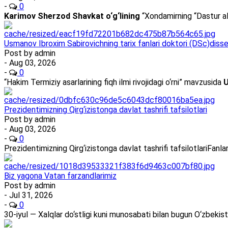
-
0
Karimov Sherzod Shavkat o‘g‘lining
“Xondamirning “Dastur al
Usmanov Ibroxim Sabirovichning tarix fanlari doktori (DSc)dissert
Post by
admin
- Aug 03, 2026
-
0
“Hakim Termiziy asarlarining fiqh ilmi rivojidagi o‘rni” mavzusida
U
Prezidentimizning Qirg‘izistonga davlat tashrifi tafsilotlari
Post by
admin
- Aug 03, 2026
-
0
Prezidentimizning Qirg‘izistonga davlat tashrifi tafsilotlariFan
Biz yagona Vatan farzandlarimiz
Post by
admin
- Jul 31, 2026
-
0
30-iyul — Xalqlar do‘stligi kuni munosabati bilan bugun O‘zbekis