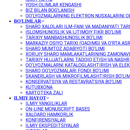
YOSH OLIMLAR KENGASHI
BIZ BILAN BOG'LANISH
QO‘LYOZMALARNING ELEKTRON NUSXALARINI OL
BO'LIMLAR
SHARQ XALQLARI ILM-FANI VA MADANIYATI TARI
ISLOMSHUNOSLIK VA IJTIMOIY FIKR BO‘LIMI
TARIXIY MANBASHUNOSLIK BO‘LIMI
MARKAZIY OSIYO TARIXI (QADIMGI VA O‘RTA ASR
SHARQ MUMTOZ ADABIYOTI BO‘LIMI
XORIJIY SHARQ MAMLAKATLARINING ZAMONAVI
TARIXIY HUJJATLARNI TADQIQ ETISH VA NASHR 
QO‘LYOZMALARNI KATALOGLASHTIRISH VA ELEK
SHARQ QO‘LYOZMALARI FONDI BO‘LIMI
SKANERLASH VA MIKROFILMLASHTIRISH BO‘LIM
KONSERVATSIYA VA RESTAVRATSIYA BO‘LIMI
KUTUBXONA
KARTOTEKA ZALI
ILMIY HAYOT
ILMIY YANGILIKLAR
ON-LINE MONUSCRIPT BASES
XALQARO HAMKORLIK
KONFIRENSIYALAR
ILMIY EKSPEDITSIYALAR