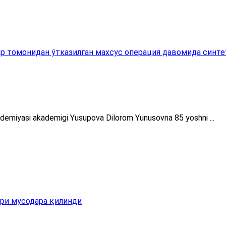
 томонидан ўтказилган махсус операция давомида синтети
ademiyasi akademigi Yusupova Dilorom Yunusovna 85 yoshni ...
ри мусодара қилинди