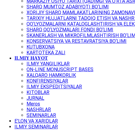
MARKAZIY OSIYO TARIXI (QADIMGI VA O‘RTA ASR
SHARQ MUMTOZ ADABIYOTI BO‘LIMI
XORIJIY SHARQ MAMLAKATLARINING ZAMONAVI
TARIXIY HUJJATLARNI TADQIQ ETISH VA NASHR 
QO‘LYOZMALARNI KATALOGLASHTIRISH VA ELEK
SHARQ QO‘LYOZMALARI FONDI BO‘LIMI
SKANERLASH VA MIKROFILMLASHTIRISH BO‘LIM
KONSERVATSIYA VA RESTAVRATSIYA BO‘LIMI
KUTUBXONA
KARTOTEKA ZALI
ILMIY HAYOT
ILMIY YANGILIKLAR
ON-LINE MONUSCRIPT BASES
XALQARO HAMKORLIK
KONFIRENSIYALAR
ILMIY EKSPEDITSIYALAR
KITOBLAR
JURNAL
Meros
NASHRLAR
SEMINARLAR
E'LON VA XARIDLAR
ILMIY SEMINARLAR