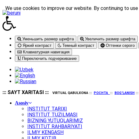
We use cookies to improve our website. By continuing to use 
Уменьшить размер шрифта
Увеличить размер шрифта
Яркий контраст
Темный контраст
Оттенки серого
Клавиатурная навигация
Переключить подчеркивание
::: SAYT XARITASI :::
VIRTUAL QABULXONA :::
POCHTA
:::
BOG'LANISH
::
Asosiy
INSTITUT TARIXI
INSTITUT TUZILMASI
BIZNING YUTUQLARIMIZ
INSTITUT RAHBARIYATI
ILMIY KENGASH
ILMIY KOTIB