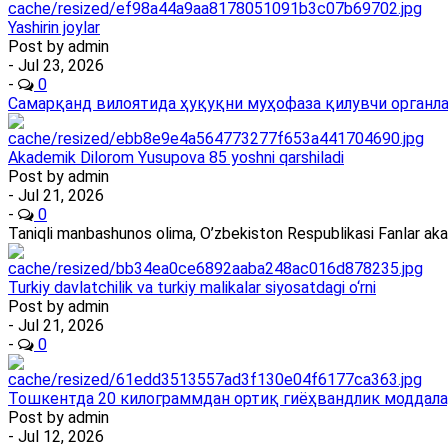
Yashirin joylar
Post by
admin
- Jul 23, 2026
-
0
Самарқанд вилоятида ҳуқуқни муҳофаза қилувчи органлар
Akademik Dilorom Yusupova 85 yoshni qarshiladi
Post by
admin
- Jul 21, 2026
-
0
Taniqli manbashunos olima, O’zbekiston Respublikasi Fanlar ak
Turkiy davlatchilik va turkiy malikalar siyosatdagi o‘rni
Post by
admin
- Jul 21, 2026
-
0
Тошкентда 20 килограммдан ортиқ гиёҳвандлик моддала
Post by
admin
- Jul 12, 2026