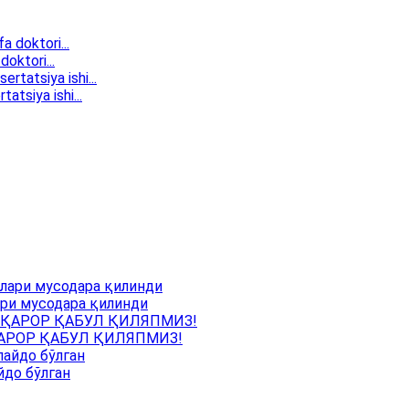
doktori...
atsiya ishi...
ри мусодара қилинди
АРОР ҚАБУЛ ҚИЛЯПМИЗ!
йдо бўлган