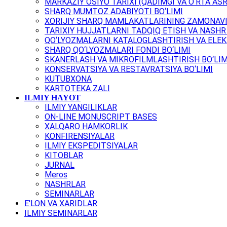
MARKAZIY OSIYO TARIXI (QADIMGI VA O‘RTA ASR
SHARQ MUMTOZ ADABIYOTI BO‘LIMI
XORIJIY SHARQ MAMLAKATLARINING ZAMONAVI
TARIXIY HUJJATLARNI TADQIQ ETISH VA NASHR 
QO‘LYOZMALARNI KATALOGLASHTIRISH VA ELEK
SHARQ QO‘LYOZMALARI FONDI BO‘LIMI
SKANERLASH VA MIKROFILMLASHTIRISH BO‘LIM
KONSERVATSIYA VA RESTAVRATSIYA BO‘LIMI
KUTUBXONA
KARTOTEKA ZALI
ILMIY HAYOT
ILMIY YANGILIKLAR
ON-LINE MONUSCRIPT BASES
XALQARO HAMKORLIK
KONFIRENSIYALAR
ILMIY EKSPEDITSIYALAR
KITOBLAR
JURNAL
Meros
NASHRLAR
SEMINARLAR
E'LON VA XARIDLAR
ILMIY SEMINARLAR