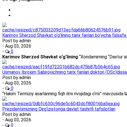
Karimov Sherzod Shavkat o‘g‘lining tarix fanlari bo‘yicha falsafa 
Post by
admin
- Aug 03, 2026
-
0
Karimov Sherzod Shavkat o‘g‘lining
“Xondamirning “Dastur al
Usmanov Ibroxim Sabirovichning tarix fanlari doktori (DSc)dissert
Post by
admin
- Aug 03, 2026
-
0
“Hakim Termiziy asarlarining fiqh ilmi rivojidagi o‘rni” mavzusida
U
Prezidentimizning Qirg‘izistonga davlat tashrifi tafsilotlari
Post by
admin
- Aug 03, 2026
-
0