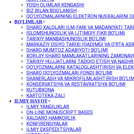
YOSH OLIMLAR KENGASHI
BIZ BILAN BOG'LANISH
QO‘LYOZMALARNING ELEKTRON NUSXALARINI OL
BO'LIMLAR
SHARQ XALQLARI ILM-FANI VA MADANIYATI TARI
ISLOMSHUNOSLIK VA IJTIMOIY FIKR BO‘LIMI
TARIXIY MANBASHUNOSLIK BO‘LIMI
MARKAZIY OSIYO TARIXI (QADIMGI VA O‘RTA ASR
SHARQ MUMTOZ ADABIYOTI BO‘LIMI
XORIJIY SHARQ MAMLAKATLARINING ZAMONAVI
TARIXIY HUJJATLARNI TADQIQ ETISH VA NASHR 
QO‘LYOZMALARNI KATALOGLASHTIRISH VA ELEK
SHARQ QO‘LYOZMALARI FONDI BO‘LIMI
SKANERLASH VA MIKROFILMLASHTIRISH BO‘LIM
KONSERVATSIYA VA RESTAVRATSIYA BO‘LIMI
KUTUBXONA
KARTOTEKA ZALI
ILMIY HAYOT
ILMIY YANGILIKLAR
ON-LINE MONUSCRIPT BASES
XALQARO HAMKORLIK
KONFIRENSIYALAR
ILMIY EKSPEDITSIYALAR