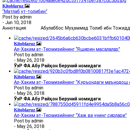
Kitoblaruz
“Матлаб ут-толибин”
Post by
admin
- Jun 10, 2018
Аннотация: Абулаббос Муҳаммад Толиб ибн Тожиддин 
Kitoblaruz
Ал-Ҳаким ат-Термизийнинг “Яширин масалалар”
Post by
admin
- May 26, 2018
ЎзР ФА Абу Райҳон Беруний номидаги
Kitoblaruz
Ал-Ҳаким ат-Термизийнинг “Қуръондаги маънодош 
Post by
admin
- May 26, 2018
ЎзР ФА Абу Райҳон Беруний номидаги
Kitoblaruz
Ал-Ҳаким ат-Термизийнинг “Ҳаж ва унинг сирлари”
Post by
admin
- May 26, 2018