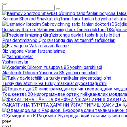
Karimov Sherzod Shavkat o‘g‘lining tarix fanlari bo‘yicha falsafa 
Usmanov Ibroxim Sabirovichning tarix fanlari doktori (DSc)dissert
Prezidentimizning Qirg‘izistonga davlat tashrifi tafsilotlari
Biz yagona Vatan farzandlarimiz
Yashirin joylar
Akademik Dilorom Yusupova 85 yoshni qarshiladi
Turkiy davlatchilik va turkiy malikalar siyosatdagi o‘rni
Тошкентда 20 килограммдан ортиқ гиёҳвандлик моддала
ФАҚАТГИНА ТЎРТТА ҲАРФНИ ЎЗГАРТИРИШ ҲАҚИДА Қ
О.Ҳамидов ва К.Раҳимов. Бухорода олий таълим қачон па
prev
next