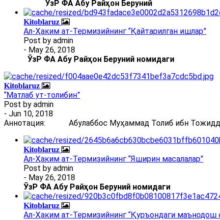
ЎзР ФА Абу Райҳон Беруний
Kitoblaruz
Ал-Ҳаким ат-Термизийнинг “Қайтарилган ишлар”
Post by
admin
- May 26, 2018
ЎзР ФА Абу Райҳон Беруний номидаги
Kitoblaruz
“Матлаб ут-толибин”
Post by
admin
- Jun 10, 2018
Аннотация: Абулаббос Муҳаммад Толиб ибн Тожиддин 
Kitoblaruz
Ал-Ҳаким ат-Термизийнинг “Яширин масалалар”
Post by
admin
- May 26, 2018
ЎзР ФА Абу Райҳон Беруний номидаги
Kitoblaruz
Ал-Ҳаким ат-Термизийнинг “Қуръондаги маънодош 