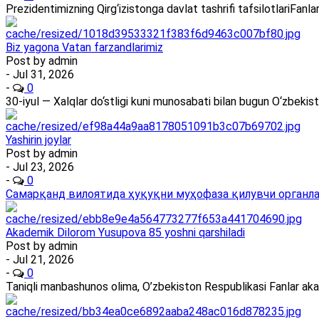
Prezidentimizning Qirg‘izistonga davlat tashrifi tafsilotlariFan
Biz yagona Vatan farzandlarimiz
Post by
admin
- Jul 31, 2026
-
0
30-iyul — Xalqlar do‘stligi kuni munosabati bilan bugun O‘zbekis
Yashirin joylar
Post by
admin
- Jul 23, 2026
-
0
Самарқанд вилоятида ҳуқуқни муҳофаза қилувчи органлар
Akademik Dilorom Yusupova 85 yoshni qarshiladi
Post by
admin
- Jul 21, 2026
-
0
Taniqli manbashunos olima, O’zbekiston Respublikasi Fanlar ak