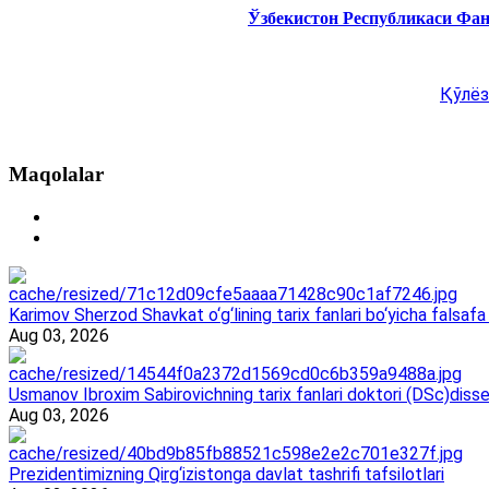
Ўзбекистон Республикаси Фа
Қўлёз
Maqolalar
Karimov Sherzod Shavkat o‘g‘lining tarix fanlari bo‘yicha falsafa 
Aug 03, 2026
Usmanov Ibroxim Sabirovichning tarix fanlari doktori (DSc)dissert
Aug 03, 2026
Prezidentimizning Qirg‘izistonga davlat tashrifi tafsilotlari