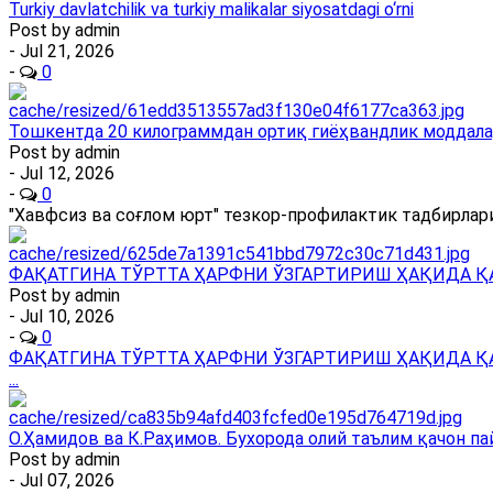
Turkiy davlatchilik va turkiy malikalar siyosatdagi o‘rni
Post by
admin
- Jul 21, 2026
-
0
Тошкентда 20 килограммдан ортиқ гиёҳвандлик моддала
Post by
admin
- Jul 12, 2026
-
0
"Хавфсиз ва соғлом юрт" тезкор-профилактик тадбирлари
ФАҚАТГИНА ТЎРТТА ҲАРФНИ ЎЗГАРТИРИШ ҲАҚИДА Қ
Post by
admin
- Jul 10, 2026
-
0
ФАҚАТГИНА ТЎРТТА ҲАРФНИ ЎЗГАРТИРИШ ҲАҚИДА Қ
...
О.Ҳамидов ва К.Раҳимов. Бухорода олий таълим қачон па
Post by
admin
- Jul 07, 2026