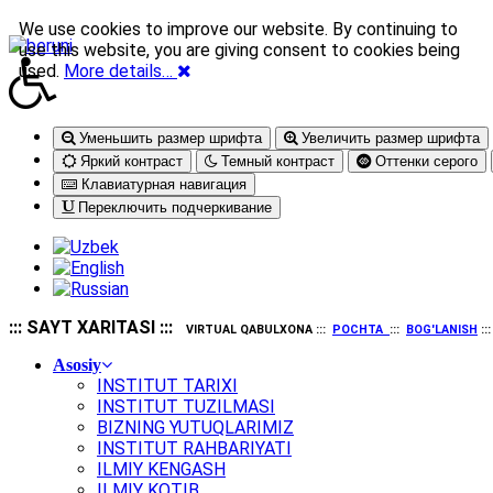
We use cookies to improve our website. By continuing to
use this website, you are giving consent to cookies being
used.
More details…
Уменьшить размер шрифта
Увеличить размер шрифта
Яркий контраст
Темный контраст
Оттенки серого
Клавиатурная навигация
Переключить подчеркивание
::: SAYT XARITASI :::
VIRTUAL QABULXONA :::
POCHTA
:::
BOG'LANISH
::
Asosiy
INSTITUT TARIXI
INSTITUT TUZILMASI
BIZNING YUTUQLARIMIZ
INSTITUT RAHBARIYATI
ILMIY KENGASH
ILMIY KOTIB