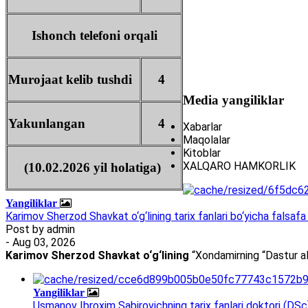
Ishonch telefoni orqali
Murojaat kelib tushdi
4
Media yangiliklar
Yakunlangan
4
Xabarlar
Maqolalar
Kitoblar
XALQARO HAMKORLIK
(10.02.2026 yil holatiga)
Yangiliklar
Karimov Sherzod Shavkat o‘g‘lining tarix fanlari bo‘yicha falsafa 
Post by
admin
- Aug 03, 2026
Karimov Sherzod Shavkat o‘g‘lining
“Xondamirning “Dastur al
Yangiliklar
Usmanov Ibroxim Sabirovichning tarix fanlari doktori (DSc)d