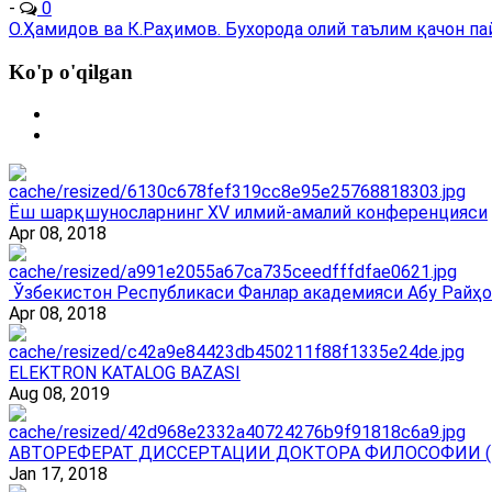
-
0
О.Ҳамидов ва К.Раҳимов. Бухорода олий таълим қачон пайдо
Ko'p o'qilgan
Ёш шарқшуносларнинг ХV илмий-амалий конференцияси
Apr 08, 2018
Ўзбекистон Республикаси Фанлар академияси Абу Райҳо
Apr 08, 2018
ELEKTRON KATALOG BAZASI
Aug 08, 2019
АВТОРЕФЕРАТ ДИССЕРТАЦИИ ДОКТОРА ФИЛОСОФИИ (
Jan 17, 2018