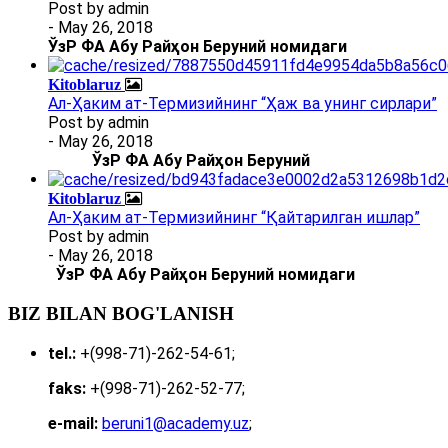
Post by
admin
- May 26, 2018
ЎзР ФА Абу Райҳон Беруний номидаги
Kitoblaruz
Ал-Ҳаким ат-Термизийнинг “Ҳаж ва унинг сирлари”
Post by
admin
- May 26, 2018
ЎзР ФА Абу Райҳон Беруний
Kitoblaruz
Ал-Ҳаким ат-Термизийнинг “Қайтарилган ишлар”
Post by
admin
- May 26, 2018
ЎзР ФА Абу Райҳон Беруний номидаги
BIZ BILAN BOG'LANISH
tel.:
+(998-71)-262-54-61;
faks:
+(998-71)-262-52-77;
e-mail:
beruni1@academy.uz
;