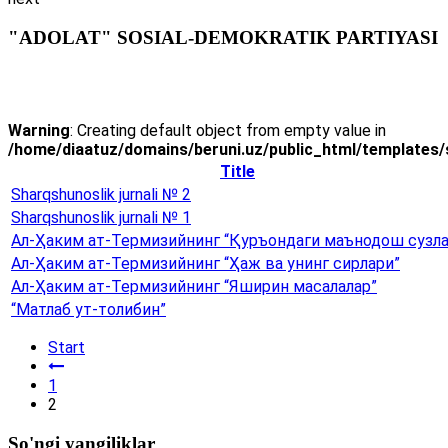
"ADOLAT" SOSIAL-DEMOKRATIK PARTIYASI
Warning
: Creating default object from empty value in
/home/diaatuz/domains/beruni.uz/public_html/templates/
Title
Sharqshunoslik jurnali № 2
Sharqshunoslik jurnali № 1
Ал-Ҳаким ат-Термизийнинг “Қуръондаги маънодош сузла
Ал-Ҳаким ат-Термизийнинг “Ҳаж ва унинг сирлари”
Ал-Ҳаким ат-Термизийнинг “Яширин масалалар”
“Матлаб ут-толибин”
Start
1
2
So'ngi yangiliklar