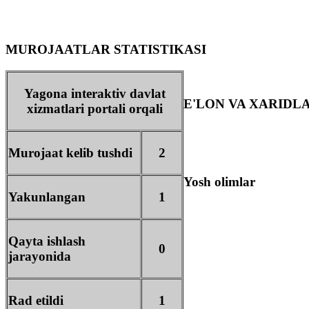
MUROJAATLAR STATISTIKASI
Yagona interaktiv davlat
E'LON VA XARIDL
xizmatlari portali orqali
Murojaat kelib tushdi
2
Yosh olimlar
Yakunlangan
1
Qayta ishlash
0
jarayonida
Rad etildi
1