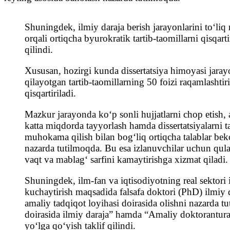
Shuningdek, ilmiy daraja berish jarayonlarini toʻliq 
orqali ortiqcha byurokratik tartib-taomillarni qisqartir
qilindi.
Xususan, hozirgi kunda dissertatsiya himoyasi jara
qilayotgan tartib-taomillarning 50 foizi raqamlashtir
qisqartiriladi.
Mazkur jarayonda koʻp sonli hujjatlarni chop etish, a
katta miqdorda tayyorlash hamda dissertatsiyalarni t
muhokama qilish bilan bogʻliq ortiqcha talablar beko
nazarda tutilmoqda. Bu esa izlanuvchilar uchun qulay
vaqt va mablagʻ sarfini kamaytirishga xizmat qiladi.
Shuningdek, ilm-fan va iqtisodiyotning real sektori i
kuchaytirish maqsadida falsafa doktori (PhD) ilmiy d
amaliy tadqiqot loyihasi doirasida olishni nazarda t
doirasida ilmiy daraja” hamda “Amaliy doktorantura”
yoʻlga qoʻyish taklif qilindi.