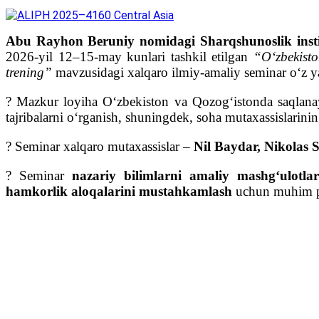
Abu Rayhon Beruniy nomidagi Sharqshunoslik inst
2026-yil 12–15-may kunlari tashkil etilgan
“O‘zbekisto
trening”
mavzusidagi xalqaro ilmiy-amaliy seminar o‘z y
? Mazkur loyiha Oʻzbekiston va Qozogʻistonda saqlan
tajribalarni oʻrganish, shuningdek, soha mutaxassislarinin
? Seminar xalqaro mutaxassislar –
Nil Baydar, Nikolas S
? Seminar
nazariy bilimlarni amaliy mashgʻulotla
hamkorlik aloqalarini mustahkamlash
uchun muhim pl