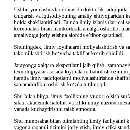
Ushbu yondashuvlar doirasida doktorlik tadqiqotlari
chiqarish va iqtisodiyotning amaliy ehtiyojlaridan k
holda shakllantiriladi. Bunda ilmiy izlanishlar real s
korxonalari bilan hamkorlikda amalga oshirilib, ularn
amaliyotga joriy etishga alohida eʼtibor qaratiladi.
Shuningdek, ilmiy loyihalarni moliyalashtirish va sa
takomillashtirish boʻyicha takliflar koʻrib chiqildi.
Jarayonga xalqaro ekspertlarni jalb qilish, zamonavi
texnologiyalar asosida loyihalarni baholash tizimini j
hamda ilmiy tadqiqotlarni moliyalashtirishda shaffof
samaradorlikni oshirish koʻzda tutilmoqda.
Shu bilan birga, ilmiy faollikning yuqori oʻsish surʼa
sifati, akademik halollik va ichki ilmiy nazorat mex
yanada kuchaytirishni talab etmoqda.
Shu munosabat bilan olimlarning ilmiy faoliyatini k
yagona raqamli tizimini joriy etish, ilmiy etika standa