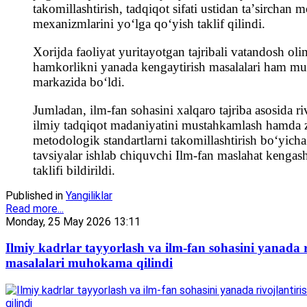
takomillashtirish, tadqiqot sifati ustidan taʼsirchan 
mexanizmlarini yoʻlga qoʻyish taklif qilindi.
Xorijda faoliyat yuritayotgan tajribali vatandosh oli
hamkorlikni yanada kengaytirish masalalari ham 
markazida bo‘ldi.
Jumladan, ilm-fan sohasini xalqaro tajriba asosida riv
ilmiy tadqiqot madaniyatini mustahkamlash hamda
metodologik standartlarni takomillashtirish boʻyicha 
tavsiyalar ishlab chiquvchi Ilm-fan maslahat kengashi
taklifi bildirildi.
Published in
Yangiliklar
Read more...
Monday, 25 May 2026 13:11
Ilmiy kadrlar tayyorlash va ilm-fan sohasini yanada r
masalalari muhokama qilindi