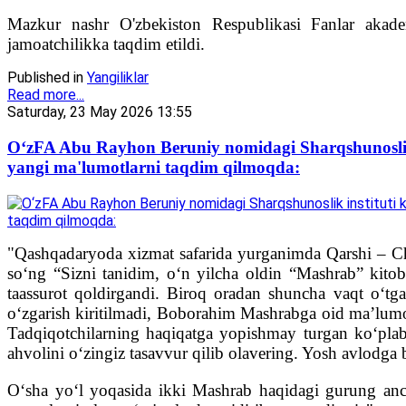
Mazkur nashr O'zbekiston Respublikasi Fanlar akade
jamoatchilikka taqdim etildi.
Published in
Yangiliklar
Read more...
Saturday, 23 May 2026 13:55
O‘zFA Abu Rayhon Beruniy nomidagi Sharqshunosli
yangi ma'lumotlarni taqdim qilmoqda:
"Qashqadaryoda xizmat safarida yurganimda Qarshi – Chir
so‘ng “Sizni tanidim, o‘n yilcha oldin “Mashrab” kit
taassurot qoldirgandi. Biroq oradan shuncha vaqt o‘tga
o‘zgarish kiritilmadi, Boborahim Mashrabga oid ma’lumo
Tadqiqotchilarning haqiqatga yopishmay turgan ko‘plab t
ahvolini o‘zingiz tasavvur qilib olavering. Yosh avlodg
O‘sha yo‘l yoqasida ikki Mashrab haqidagi gurung ancha