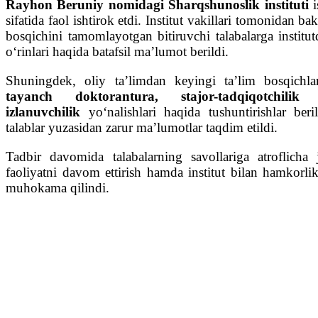
Rayhon Beruniy nomidagi Sharqshunoslik instituti
sifatida faol ishtirok etdi. Institut vakillari tomonidan ba
bosqichini tamomlayotgan bitiruvchi talabalarga instit
o‘rinlari haqida batafsil ma’lumot berildi.
Shuningdek, oliy ta’limdan keyingi ta’lim bosqichl
tayanch doktorantura, stajor-tadqiqotchili
izlanuvchilik
yo‘nalishlari haqida tushuntirishlar beri
talablar yuzasidan zarur ma’lumotlar taqdim etildi.
Tadbir davomida talabalarning savollariga atroflicha 
faoliyatni davom ettirish hamda institut bilan hamkorlik
muhokama qilindi.