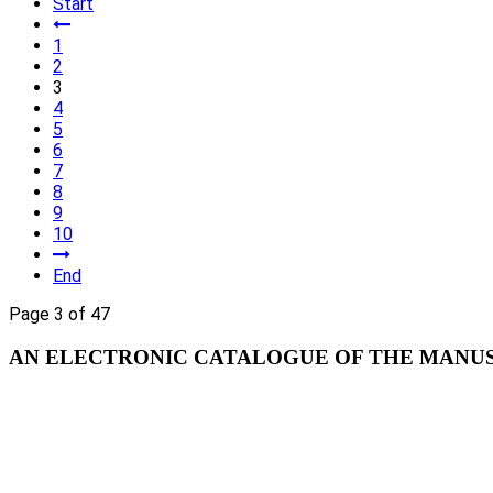
Start
1
2
3
4
5
6
7
8
9
10
End
Page 3 of 47
AN ELECTRONIC CATALOGUE OF THE MANUSC