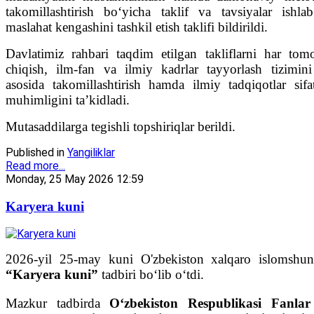
takomillashtirish boʻyicha taklif va tavsiyalar ishl
maslahat kengashini tashkil etish taklifi bildirildi.
Davlatimiz rahbari taqdim etilgan takliflarni har to
chiqish, ilm-fan va ilmiy kadrlar tayyorlash tizimin
asosida takomillashtirish hamda ilmiy tadqiqotlar sifa
muhimligini taʼkidladi.
Mutasaddilarga tegishli topshiriqlar berildi.
Published in
Yangiliklar
Read more...
Monday, 25 May 2026 12:59
Karyera kuni
2026-yil 25-may kuni O'zbekiston xalqaro islomshun
“Karyera kuni”
tadbiri bo‘lib o‘tdi.
Mazkur tadbirda
O‘zbekiston Respublikasi Fanla