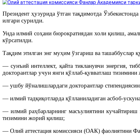
Президент ҳузурида ўтган тақдимотда Ўзбекистонда
илгари сурилди.
Унда илмий соҳани бюрократиядан холи қилиш, амал
кўрсатилди.
Тақдим этилган энг муҳим ўзгариш ва ташаббуслар қ
— сунъий интеллект, қайта тикланувчи энергия, тиб
докторантлар учун янги қўллаб-қувватлаш тизимини
— ушбу йўналишлардаги докторантлар стипендиясин
— илмий тадқиқотларда қўлланиладиган асбоб-ускуна
— илмий раҳбарларнинг масъулиятини кучайтириш в
тизимини жорий қилиш;
— Олий аттестация комиссияси (ОАК) фаолиятини Фа