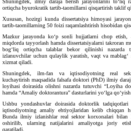
Shuningdek, ilmiy daraja berish jarayonlarini toʻliq r
ortiqcha byurokratik tartib-taomillarni qisqartirish taklif qi
Xususan, hozirgi kunda dissertatsiya himoyasi jarayo
tartib-taomillarning 50 foizi raqamlashtirish hisobidan qisq
Mazkur jarayonda koʻp sonli hujjatlarni chop etish, av
miqdorda tayyorlash hamda dissertatsiyalarni takroran 
bogʻliq ortiqcha talablar bekor qilinishi nazarda
izlanuvchilar uchun qulaylik yaratish, vaqt va mablagʻ 
xizmat qiladi.
Shuningdek, ilm-fan va iqtisodiyotning real sekto
kuchaytirish maqsadida falsafa doktori (PhD) ilmiy daraj
loyihasi doirasida olishni nazarda tutuvchi “Loyiha do
hamda “Amaliy doktorantura” dasturlarini yoʻlga qoʻyish t
Ushbu yondashuvlar doirasida doktorlik tadqiqotlari 
iqtisodiyotning amaliy ehtiyojlaridan kelib chiqqan ho
Bunda ilmiy izlanishlar real sektor korxonalari bila
oshirilib, ularning natijalarini amaliyotga joriy eti
qaratiladi.