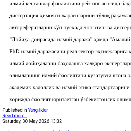
— илмий кенгашлар фаолиятини рейтинг асосида баҳ
— диссертация ҳимояси жараёнларини тўлиқ рақамла
— авторефератларни кўп нусхада чоп этиш ва диссер
— “Лойиҳа доирасида илмий даража” ҳамда “Амалий 
— PhD илмий даражасини реал сектор эҳтиёжларига 
— илмий лойиҳаларни баҳолашга халқаро экспертлар
— олимларнинг илмий фаолиятини кузатувчи ягона 
— академик ҳалоллик ва илмий этика стандартларини
— хорижда фаолият юритаётган ўзбекистонлик олимл
Published in
Yangiliklar
Read more...
Saturday, 30 May 2026 13:32