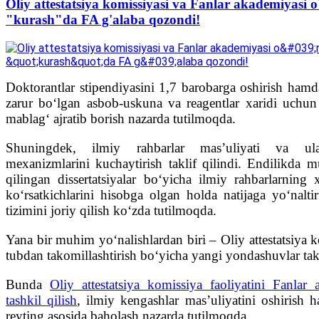
Oliy attestatsiya komissiyasi va Fanlar akademiyasi o
"kurash"da FA g'alaba qozondi!
Doktorantlar stipendiyasini 1,7 barobarga oshirish hamd
zarur boʻlgan asbob-uskuna va reagentlar xaridi uchun
mablagʻ ajratib borish nazarda tutilmoqda.
Shuningdek, ilmiy rahbarlar masʼuliyati va ularn
mexanizmlarini kuchaytirish taklif qilindi. Endilikda 
qilingan dissertatsiyalar boʻyicha ilmiy rahbarlarning 
koʻrsatkichlarini hisobga olgan holda natijaga yoʻnaltiri
tizimini joriy qilish koʻzda tutilmoqda.
Yana bir muhim yoʻnalishlardan biri – Oliy attestatsiya k
tubdan takomillashtirish boʻyicha yangi yondashuvlar takli
Bunda
Oliy attestatsiya komissiya faoliyatini Fanlar 
tashkil qilish
, ilmiy kengashlar masʼuliyatini oshirish h
reyting asosida baholash nazarda tutilmoqda.