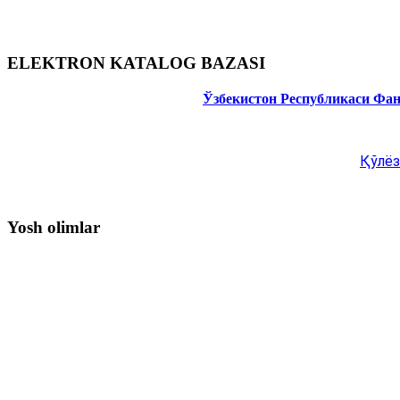
ELEKTRON KATALOG BAZASI
Ўзбекистон Республикаси Фа
Қўлёз
Yosh olimlar