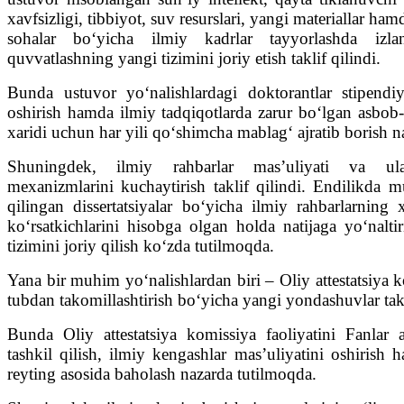
xavfsizligi, tibbiyot, suv resurslari, yangi materiallar h
sohalar boʻyicha ilmiy kadrlar tayyorlashda izlan
quvvatlashning yangi tizimini joriy etish taklif qilindi.
Bunda ustuvor yoʻnalishlardagi doktorantlar stipendi
oshirish hamda ilmiy tadqiqotlarda zarur boʻlgan asbob
xaridi uchun har yili qoʻshimcha mablagʻ ajratib borish n
Shuningdek, ilmiy rahbarlar masʼuliyati va ularn
mexanizmlarini kuchaytirish taklif qilindi. Endilikda 
qilingan dissertatsiyalar boʻyicha ilmiy rahbarlarning 
koʻrsatkichlarini hisobga olgan holda natijaga yoʻnaltiri
tizimini joriy qilish koʻzda tutilmoqda.
Yana bir muhim yoʻnalishlardan biri – Oliy attestatsiya k
tubdan takomillashtirish boʻyicha yangi yondashuvlar takli
Bunda Oliy attestatsiya komissiya faoliyatini Fanlar 
tashkil qilish, ilmiy kengashlar masʼuliyatini oshirish h
reyting asosida baholash nazarda tutilmoqda.