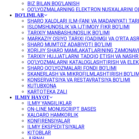
BIZ BILAN BOG'LANISH
QO‘LYOZMALARNING ELEKTRON NUSXALARINI OL
BO'LIMLAR
SHARQ XALQLARI ILM-FANI VA MADANIYATI TARI
ISLOMSHUNOSLIK VA IJTIMOIY FIKR BO‘LIMI
TARIXIY MANBASHUNOSLIK BO‘LIMI
MARKAZIY OSIYO TARIXI (QADIMGI VA O‘RTA ASR
SHARQ MUMTOZ ADABIYOTI BO‘LIMI
XORIJIY SHARQ MAMLAKATLARINING ZAMONAVI
TARIXIY HUJJATLARNI TADQIQ ETISH VA NASHR 
QO‘LYOZMALARNI KATALOGLASHTIRISH VA ELEK
SHARQ QO‘LYOZMALARI FONDI BO‘LIMI
SKANERLASH VA MIKROFILMLASHTIRISH BO‘LIM
KONSERVATSIYA VA RESTAVRATSIYA BO‘LIMI
KUTUBXONA
KARTOTEKA ZALI
ILMIY HAYOT
ILMIY YANGILIKLAR
ON-LINE MONUSCRIPT BASES
XALQARO HAMKORLIK
KONFIRENSIYALAR
ILMIY EKSPEDITSIYALAR
KITOBLAR
JURNAL