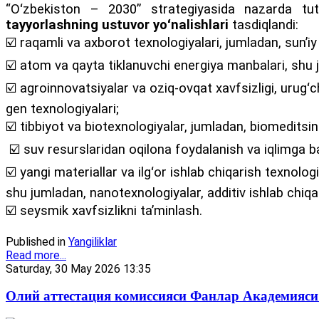
“Oʻzbekiston – 2030” strategiyasida nazarda tuti
tayyorlashning ustuvor yoʻnalishlari
tasdiqlandi:
☑️ raqamli va axborot texnologiyalari, jumladan, sunʼiy i
☑️ atom va qayta tiklanuvchi energiya manbalari, shu j
☑️ agroinnovatsiyalar va oziq-ovqat xavfsizligi, urugʻch
gen texnologiyalari;
☑️ tibbiyot va biotexnologiyalar, jumladan, biomeditsin
☑️ suv resurslaridan oqilona foydalanish va iqlimga bar
☑️ yangi materiallar va ilgʻor ishlab chiqarish texnologi
shu jumladan, nanotexnologiyalar, additiv ishlab chiqa
☑️ seysmik xavfsizlikni taʼminlash.
Published in
Yangiliklar
Read more...
Saturday, 30 May 2026 13:35
Олий аттестация комиссияси Фанлар Академияси