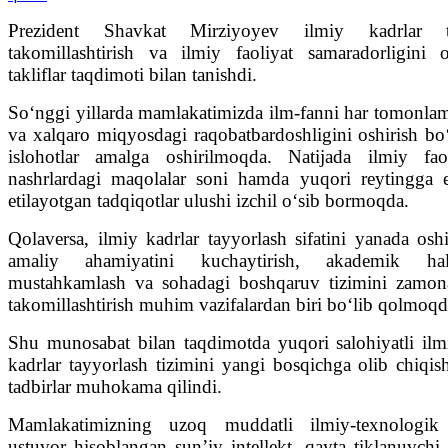
Prezident Shavkat Mirziyoyev ilmiy kadrlar ta
takomillashtirish va ilmiy faoliyat samaradorligini o
takliflar taqdimoti bilan tanishdi.
Soʻnggi yillarda mamlakatimizda ilm-fanni har tomonlam
va xalqaro miqyosdagi raqobatbardoshligini oshirish bo
islohotlar amalga oshirilmoqda. Natijada ilmiy fao
nashrlardagi maqolalar soni hamda yuqori reytingga e
etilayotgan tadqiqotlar ulushi izchil oʻsib bormoqda.
Qolaversa, ilmiy kadrlar tayyorlash sifatini yanada oshi
amaliy ahamiyatini kuchaytirish, akademik halo
mustahkamlash va sohadagi boshqaruv tizimini zamonav
takomillashtirish muhim vazifalardan biri boʻlib qolmoqd
Shu munosabat bilan taqdimotda yuqori salohiyatli il
kadrlar tayyorlash tizimini yangi bosqichga olib chiqis
tadbirlar muhokama qilindi.
Mamlakatimizning uzoq muddatli ilmiy-texnologik 
ustuvor hisoblangan sunʼiy intellekt, qayta tiklanuvchi