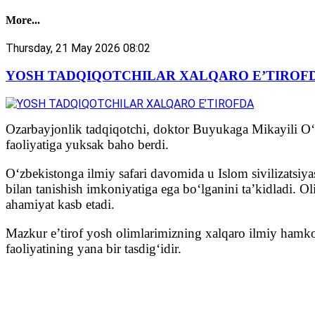
More...
Thursday, 21 May 2026 08:02
YOSH TADQIQOTCHILAR XALQARO E’TIROF
Ozarbayjonlik tadqiqotchi, doktor Buyukaga Mikayili O
faoliyatiga yuksak baho berdi.
Oʻzbekistonga ilmiy safari davomida u Islom sivilizatsiy
bilan tanishish imkoniyatiga ega boʻlganini taʼkidladi.
ahamiyat kasb etadi.
Mazkur eʼtirof yosh olimlarimizning xalqaro ilmiy hamkor
faoliyatining yana bir tasdigʻidir.