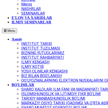
Meros
NASHRLAR
SEMINARLAR
E'LON VA XARIDLAR
ILMIY SEMINARLAR
Menu
Asosiy
INSTITUT TARIXI
INSTITUT TUZILMASI
BIZNING YUTUQLARIMIZ
INSTITUT RAHBARIYATI
ILMIY KENGASH
ILMIY KOTIB
YOSH OLIMLAR KENGASHI
BIZ BILAN BOG'LANISH
QO‘LYOZMALARNING ELEKTRON NUSXALARINI OL
BO'LIMLAR
SHARQ XALQLARI ILM-FANI VA MADANIYATI TARI
ISLOMSHUNOSLIK VA IJTIMOIY FIKR BO‘LIMI
TARIXIY MANBASHUNOSLIK BO‘LIMI
MARKAZIY OSIYO TARIXI (QADIMGI VA O‘RTA ASR
SHARQ MUMTOZ ADABIYOTI BO‘LIMI