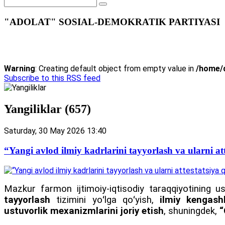
"ADOLAT" SOSIAL-DEMOKRATIK PARTIYASI
Warning
: Creating default object from empty value in
/home/d
Subscribe to this RSS feed
Yangiliklar (657)
Saturday, 30 May 2026 13:40
“Yangi avlod ilmiy kadrlarini tayyorlash va ularni att
Mazkur farmon ijtimoiy-iqtisodiy taraqqiyotining us
tayyorlash
tizimini yoʻlga qoʻyish,
ilmiy kengash
ustuvorlik mexanizmlarini joriy etish
, shuningdek,
“