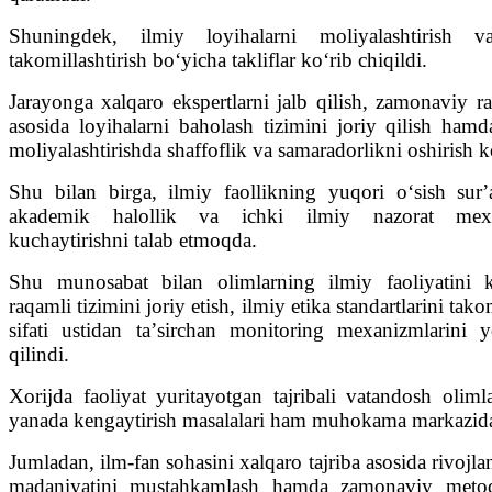
Shuningdek, ilmiy loyihalarni moliyalashtirish va
takomillashtirish boʻyicha takliflar koʻrib chiqildi.
Jarayonga xalqaro ekspertlarni jalb qilish, zamonaviy r
asosida loyihalarni baholash tizimini joriy qilish hamd
moliyalashtirishda shaffoflik va samaradorlikni oshirish 
Shu bilan birga, ilmiy faollikning yuqori oʻsish surʼat
akademik halollik va ichki ilmiy nazorat mexa
kuchaytirishni talab etmoqda.
Shu munosabat bilan olimlarning ilmiy faoliyatini 
raqamli tizimini joriy etish, ilmiy etika standartlarini tako
sifati ustidan taʼsirchan monitoring mexanizmlarini y
qilindi.
Xorijda faoliyat yuritayotgan tajribali vatandosh olim
yanada kengaytirish masalalari ham muhokama markazida
Jumladan, ilm-fan sohasini xalqaro tajriba asosida rivojlan
madaniyatini mustahkamlash hamda zamonaviy metodo