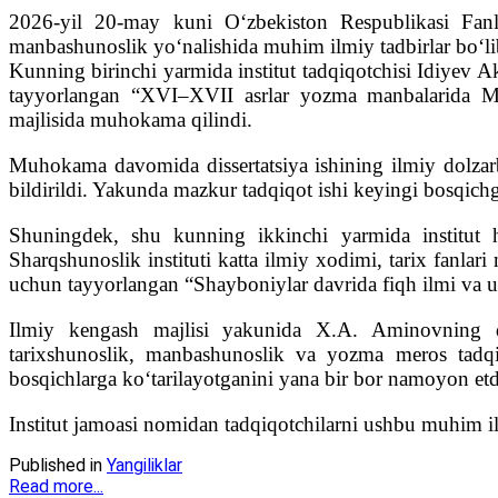
2026-yil 20-may kuni O‘zbekiston Respublikasi Fanl
manbashunoslik yo‘nalishida muhim ilmiy tadbirlar bo‘lib
Kunning birinchi yarmida institut tadqiqotchisi Idiyev Ak
tayyorlangan “XVI–XVII asrlar yozma manbalarida Mova
majlisida muhokama qilindi.
Muhokama davomida dissertatsiya ishining ilmiy dolzarbli
bildirildi. Yakunda mazkur tadqiqot ishi keyingi bosqichga
Shuningdek, shu kunning ikkinchi yarmida institut 
Sharqshunoslik instituti katta ilmiy xodimi, tarix fanla
uchun tayyorlangan “Shayboniylar davrida fiqh ilmi va un
Ilmiy kengash majlisi yakunida X.A. Aminovning disse
tarixshunoslik, manbashunoslik va yozma meros tadqiq
bosqichlarga ko‘tarilayotganini yana bir bor namoyon etd
Institut jamoasi nomidan tadqiqotchilarni ushbu muhim il
Published in
Yangiliklar
Read more...