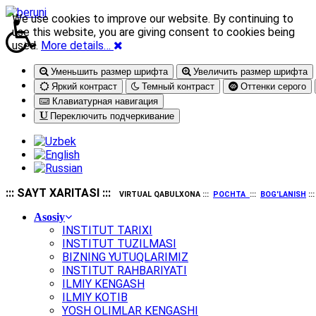
We use cookies to improve our website. By continuing to
use this website, you are giving consent to cookies being
used.
More details…
Уменьшить размер шрифта
Увеличить размер шрифта
Яркий контраст
Темный контраст
Оттенки серого
Клавиатурная навигация
Переключить подчеркивание
::: SAYT XARITASI :::
VIRTUAL QABULXONA :::
POCHTA
:::
BOG'LANISH
::
Asosiy
INSTITUT TARIXI
INSTITUT TUZILMASI
BIZNING YUTUQLARIMIZ
INSTITUT RAHBARIYATI
ILMIY KENGASH
ILMIY KOTIB
YOSH OLIMLAR KENGASHI