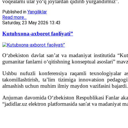
voqealarni ular yo‘q joylardan qidirib yurgandirmiz".
Published in
Yangiliklar
Read more...
Saturday, 23 May 2026 13:43
Kutubxona-axborot faoliyati”
O‘zbekiston davlat san’at va madaniyat institutida “Kut
gumanitar fanlarni o‘qitishning konseptual asoslari” mavz
Ushbu nufuzli konferensiya raqamli texnologiyalar as
takomillashtirish, ta’lim tizimiga innovatsion pedagog
almashish uchun muhim ilmiy maydon vazifasini bajardi.
Anjuman davomida Oʻzbekiston Respublikasi Fanlar akadem
“jadidlar.uz elektron platformasida san'at va madaniyat m