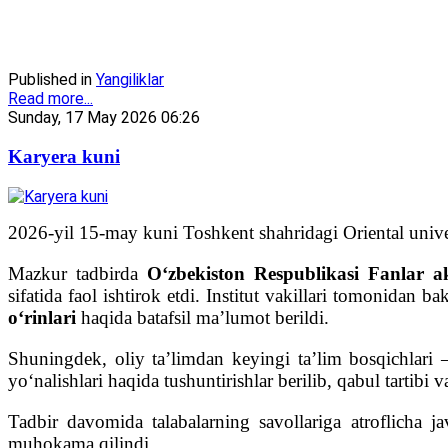
Published in
Yangiliklar
Read more...
Sunday, 17 May 2026 06:26
Karyera kuni
2026-yil 15-may kuni Toshkent shahridagi Oriental unive
Mazkur tadbirda
O‘zbekiston Respublikasi Fanlar 
sifatida faol ishtirok etdi. Institut vakillari tomonidan
o‘rinlari
haqida batafsil ma’lumot berildi.
Shuningdek, oliy ta’limdan keyingi ta’lim bosqichlar
yo‘nalishlari haqida tushuntirishlar berilib, qabul tartibi 
Tadbir davomida talabalarning savollariga atroflicha ja
muhokama qilindi.